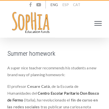
Skip
ENG
ESP
CAT
to
content
Summer homework
A super nice teacher recommends his students a new
brand way of planning homework:
El profesor
Cesare Catà
, de la Escuela de
Humanidades del
Centro Escolar Paritario Don Bosco
de Fermo
(Italia), ha revolucionado el
fin de curso en
las redes sociales
tras publicar una curiosa nota