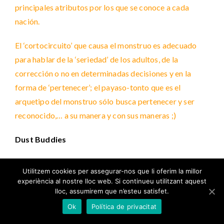
principales atributos por los que se conoce a cada
nación.
El ‘cortocircuito’ que causa el monstruo es adecuado
para hablar de la ‘seriedad’ de los adultos, de la
corrección o no en determinadas decisiones y en la
forma de ‘pertenecer’; el payaso-tonto que es el
arquetipo del monstruo sólo busca pertenecer y ser
reconocido,… a su manera y con sus maneras ;)
Dust Buddies
En este cortometraje se trabaja el valor de la amistad y
Utilitzem cookies per assegurar-nos que li oferim la millor
la valentía. Los protagonistas están hechos de polvo y
experiència al nostre lloc web. Si continueu utilitzant aquest
viven debajo del sofá, cuando la persona que limpia
lloc, assumirem que n’esteu satisfet.
enchufa el aspirador, . algunos de los personajes son
Ok
Política de privacitat
absorbidos y el héroe de la historia les ayuda.