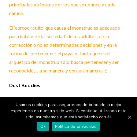
principales atributos por los que se conoce a cada
nación.
El ‘cortocircuito’ que causa el monstruo es adecuado
para hablar de la ‘seriedad’ de los adultos, de la
corrección o no en determinadas decisiones y en la
forma de ‘pertenecer’; el payaso-tonto que es el
arquetipo del monstruo sólo busca pertenecer y ser
reconocido,… a su manera y con sus maneras ;)
Dust Buddies
En este cortometraje se trabaja el valor de la amistad y
Usamos cookies para asegurarnos de brindarle la mejor
la valentía. Los protagonistas están hechos de polvo y
experiencia en nuestro sitio web. Si continúa utilizando este
viven debajo del sofá, cuando la persona que limpia
sitio, asumiremos que está satisfecho con él.
enchufa el aspirador, . algunos de los personajes son
Ok
Política de privacidad
absorbidos y el héroe de la historia les ayuda.