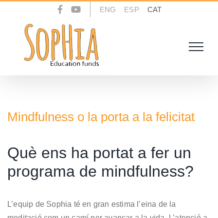
Skip
ENG
ESP
CAT
to
content
Mindfulness o la porta a la felicitat
Què ens ha portat a fer un
programa de mindfulness?
L’equip de Sophia té en gran estima l’eina de la
meditació com un camí per avançar a la vida. L’atenció a